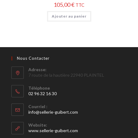
105,00
€
TTC
Ajouter au panier
Nous Contacter
Adresse:
7 route de la hautière 22940 PLAINTEL
Téléphone
02 96 32 16 30
Courriel :
info@sellerie-guibert.com
Website:
www.sellerie-guibert.com