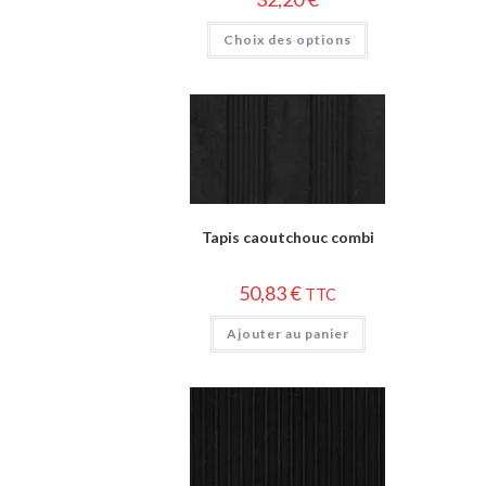
Choix des options
Tapis caoutchouc combi
50,83
€
TTC
Ajouter au panier