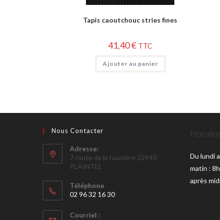
Tapis caoutchouc stries fines
41,40
€
TTC
Ajouter au panier
Nous Contacter
Horaire
Adresse:
Du lundi 
7 route de la hautière 22940
PLAINTEL
matin : 8
après mid
Téléphone
02 96 32 16 30
Courriel :