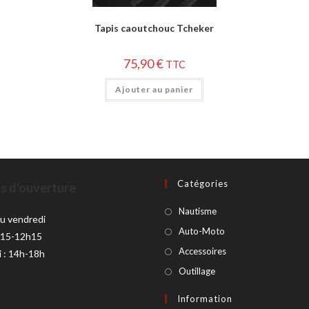
Tapis caoutchouc Tcheker
75,90
€
TTC
Ajouter au panier
Catégories
s d'ouverture
Nautisme
au vendredi
Auto-Moto
h15-12h15
Accessoires
i : 14h-18h
Outillage
Information