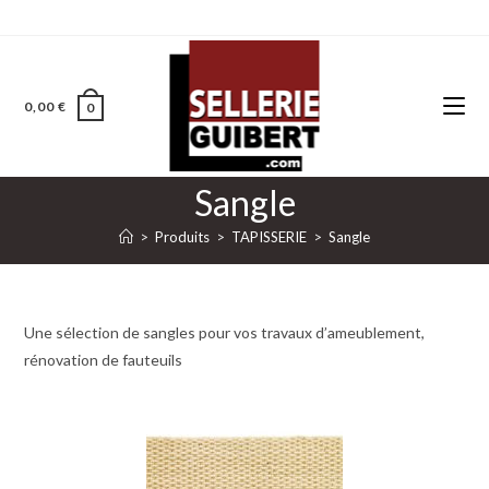
0,00
€
0
Sangle
>
Produits
>
TAPISSERIE
>
Sangle
Une sélection de sangles pour vos travaux d’ameublement,
rénovation de fauteuils