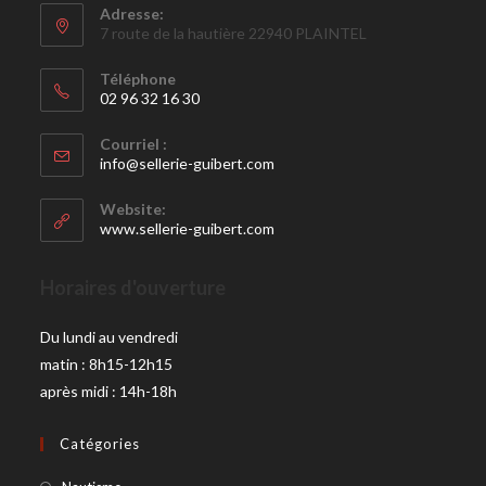
Adresse:
7 route de la hautière 22940 PLAINTEL
Téléphone
02 96 32 16 30
Courriel :
info@sellerie-guibert.com
Website:
www.sellerie-guibert.com
Horaires d'ouverture
Du lundi au vendredi
matin : 8h15-12h15
après midi : 14h-18h
Catégories