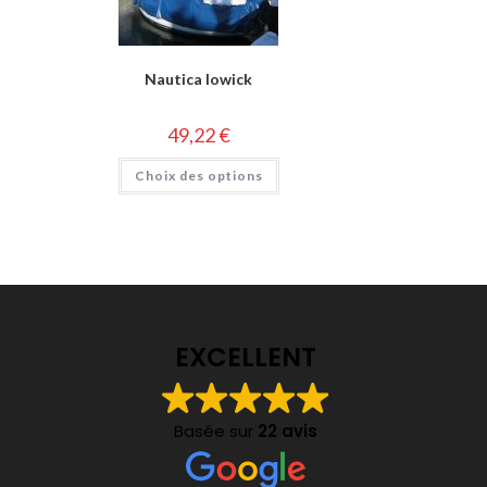
Nautica lowick
49,22
€
Choix des options
EXCELLENT
Basée sur
22 avis