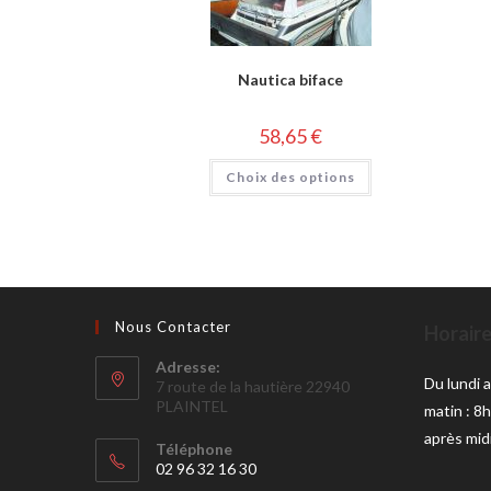
Nautica biface
58,65
€
Choix des options
Nous Contacter
Horaire
Adresse:
Du lundi 
7 route de la hautière 22940
PLAINTEL
matin : 8
après mid
Téléphone
02 96 32 16 30