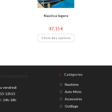
Nautica legere
47,15
€
Choix des options
Catégories
s d'ouverture
Nautisme
au vendredi
Auto-Moto
h15-12h15
Accessoires
i : 14h-18h
Outillage