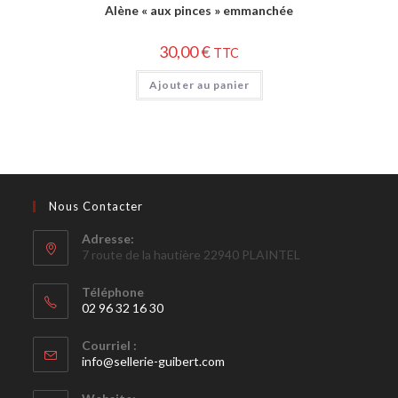
Alène « aux pinces » emmanchée
30,00
€
TTC
Ajouter au panier
Nous Contacter
Adresse:
7 route de la hautière 22940 PLAINTEL
Téléphone
02 96 32 16 30
Courriel :
info@sellerie-guibert.com