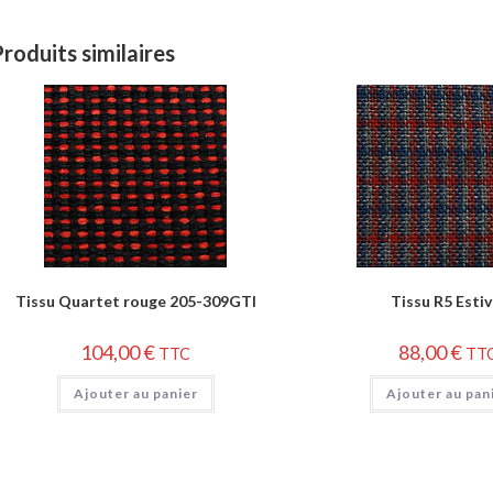
roduits similaires
Tissu Quartet rouge 205-309GTI
Tissu R5 Estiv
104,00
€
88,00
€
TTC
TT
Ajouter au panier
Ajouter au pan