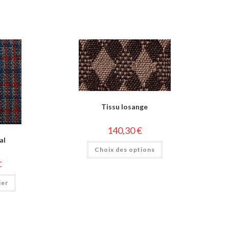
Tissu losange
140,30
€
al
Choix des options
C
ier