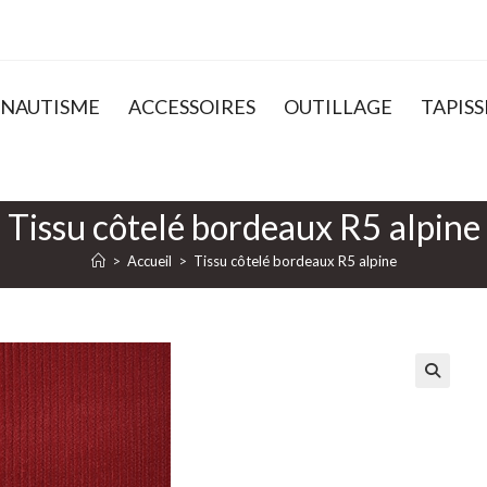
NAUTISME
ACCESSOIRES
OUTILLAGE
TAPISS
Tissu côtelé bordeaux R5 alpine
>
Accueil
>
Tissu côtelé bordeaux R5 alpine
🔍